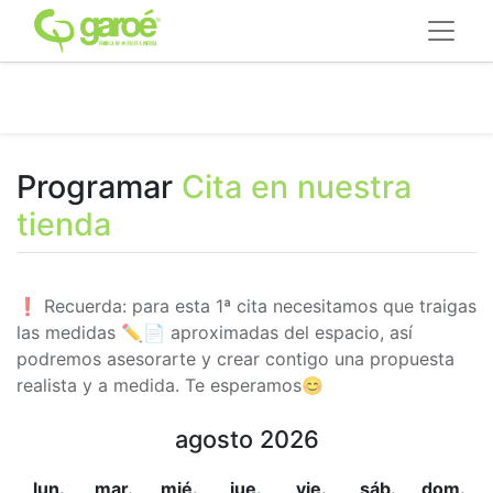
Programar
Cita en nuestra
tienda
❗ Recuerda: para esta 1ª cita necesitamos que traigas
las medidas ✏📄 aproximadas del espacio, así
podremos asesorarte y crear contigo una propuesta
realista y a medida. Te esperamos😊
agosto 2026
lun.
mar.
mié.
jue.
vie.
sáb.
dom.