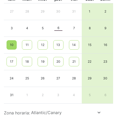
27
28
29
30
31
1
2
6
3
4
5
7
8
9
10
11
12
13
14
15
16
17
18
19
20
21
22
23
24
25
26
27
28
29
30
31
1
2
3
4
5
6
Zona horaria: